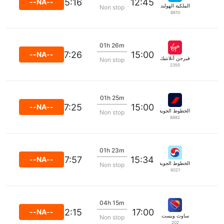
15:16
12:45
--NA--
الملكية الهولندية كي إل إم
Non stop
8810
01h 26m
17:26
15:00
--NA--
فيرجن أتلانتيك
Non stop
2355
01h 25m
17:25
15:00
--NA--
الخطوط الجوية الفرنسية
Non stop
8882
01h 23m
17:57
15:34
--NA--
الخطوط الجوية الكورية
Non stop
6021
04h 15m
22:15
17:00
--NA--
ساوث ويست
Non stop
202