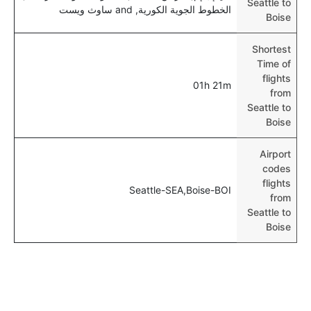
Seattle to
الخطوط الجوية الكورية, and ساوث ويست
Boise
Shortest
Time of
flights
01h 21m
from
Seattle to
Boise
Airport
codes
flights
Seattle-SEA,Boise-BOI
from
Seattle to
Boise
Time of
Seattle to
00h 01m
Boise
flights