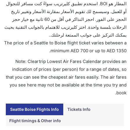
المطار هو BOI. استخدم تطبيق كليرتريب سواءً كنت مسافر للتجوال
ما متوسط أسعار رحلة الدرجة الاقتصادية من إلى بويز؟
أو للعمل. وسيسمح لك تقويم الأسعار بمقارنة الأسعار وتغيير تاريخ
تتراوح أسعار رحلة الدرجة الاقتصادية من AED 700 إلى
الحجز على الفور. احجز التذاكر في أقل من 60 ثانية مع خيار حجز
AED 1350. الخطوط الجوية الأمريكية, خطوط ألاسكا
الرحلات بلمسة واحدة. اختر كليرتريب للاهتمام بالجوانب التقنية بحيث
الجوية, ويست جيت, دلتا, طيران الإمارات, الملكية الهولندية
يمكنك التركيز على جوانب الممتعة لرحلتك..
كي إل إم, فيرجن أتلانتيك, الخطوط الجوية الفرنسية,
The price of a Seattle to Boise flight ticket varies between a
الخطوط الجوية الكورية, and ساوث ويست يوفرون تذاكر
.
minimum
AED
700
or up to AED
1350
في هذا النطاق من الأسعار.
Note: Cleartrip Lowest Air Fares Calendar provides an
هل اختيار إنجاز إجراءات السفر عبر الإنترنت متاح في رحلة
indication of prices (per person) for a range of dates, so
إلى بويز؟
that you can see the cheapest air fares easily. The air fares
نعم، يتاح للمسافر خيار إنجاز إجراءات السفر في الرحلة من
you see here may not be available at the time you try and
إلى بويز عبر الإنترنت أو في المطار.
book.
هل يمكنني حجز فنادق متوسطة التكلفة بالقرب من مطار
بويز عبر الإنترنت؟
Seattle Boise Flights Info
Tickets Info
نعم، يمكن حجز فنادق متوسطة التكلفة بالقرب من المطار
Flight timings & Other info
عبر اختيار فنادق كليرتريب.