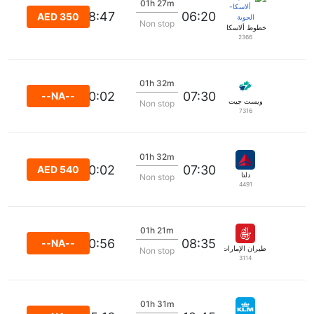
01h 27m
08:47
06:20
AED 350
Non stop
خطوط ألاسكا الجوية
2366
01h 32m
10:02
07:30
--NA--
ويست جيت
Non stop
7316
01h 32m
10:02
07:30
AED 540
دلتا
Non stop
4491
01h 21m
10:56
08:35
--NA--
طيران الإمارات
Non stop
3114
01h 31m