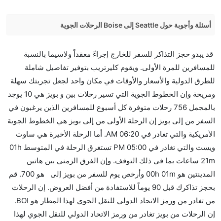
أسئلة وأجوبة حول Seattle إلى Boise الرحلات الجوية
هل صحيح أن Alaska Airlines تستغرق وقتا أقل في رحلة
قد يبدو حجز التذاكر للسفر للخارج إجراءً معقداً ولاسيما بالنسبة
مباشرة من إلىبويز مما تستغرقه الخطوط الجوية الأخرى؟
للمسافرين للمرة الأولى. ويقوم كليرتريب بتوفير تفاصيل شاملة
نعم. توفر كل من Alaska Airlines أسرع رحلات الطيران
للطرق الدولية والأسعار والأوقات في مكان واحد لجعل تجربتك سهلة
على هذا الطريق،
ومريحة وإن الخطوط الجوية التي تسير رحلات بين و بويز هي 10 يوجد
هل توفر شركات الطيران مساحة إضافية للنوم؟
بالمجمل 756 رحلات متوفرة كل أسبوع للمسافرين الذين يرغبون في
كثير من خطوط طيران درجة رجال الأعمال توفر مساحة
السفر من إلى بويز إن الرحلة الأولى من إلى بويز هي الخطوط الجوية
إضافية للنوم.
الأمريكية والتي تغادر في 06:20 AM. أما الرحلة الأخيرة هي ساوث
هل يمكنني حمل طعامي الخاص؟
ويست والتي تغادر في 05:00 PM تستغرق الرحلة في المتوسط 01h
نعم، يمكنك حمل طعامك الخاص، و لكن يجب أن يكون معبئا
21m ساعات بما في ذلك التوقف. وإن الفرق الزمني بين هاتين
بشكل جيد.
المدينتين هو 00h 01m وأرخص يوم للسفر من بويز إلى هو 700. قم
بحجز تذاكرك قبل 90 يوماً للاستفادة من أفضل العروض. إن الرحلات
هل سيقدم لي الكحول على متن رحلة من إلى بويز؟
من تغادر من ورمز الاتحاد الدولي للنقل الجوي لهذا المطار هو BOI.
لا تقدم شركة الطيران الكحول على متن رحلة داخلية. يتم
إن الرحلات من بويز تغادر من ورمز الاتحاد الدولي للنقل الجوي لهذا
تقديم الكحول على متن الرحلات الدولية فقط.