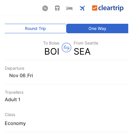
Round Trip
One Way
To Boise
From Seattle
BOI
SEA
Departure
Fri
,
Travellers
1 Adult
Class
Economy