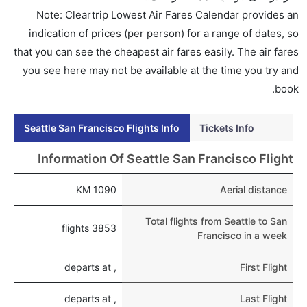
هل اختيار إنجاز إجراءات السفر عبر الإنترنت متاح في رحلة
Note: Cleartrip Lowest Air Fares Calendar provides an
إلى سان فرانسيسكو؟
indication of prices (per person) for a range of dates, so
نعم، يتاح للمسافر خيار إنجاز إجراءات السفر في الرحلة من
that you can see the cheapest air fares easily. The air fares
إلى سان فرانسيسكو عبر الإنترنت أو في المطار.
you see here may not be available at the time you try and
book.
هل يمكنني حجز فنادق متوسطة التكلفة بالقرب من مطار
سان فرانسيسكو عبر الإنترنت؟
Seattle San Francisco Flights Info
Tickets Info
نعم، يمكن حجز فنادق متوسطة التكلفة بالقرب من المطار
عبر اختيار فنادق كليرتريب.
Information Of Seattle San Francisco Flight
هل يتيح سان فرانسيسكو مطار إمكانية تغيير الحفاض
1090 KM
Aerial distance
للأطفال؟
نعم، يتيح مطار سان فرانسيسكو المطور حديثا هذه
Total flights from Seattle to San
3853 flights
الإمكانية للأطفال و الرضع.
Francisco in a week
, departs at
First Flight
, departs at
Last Flight