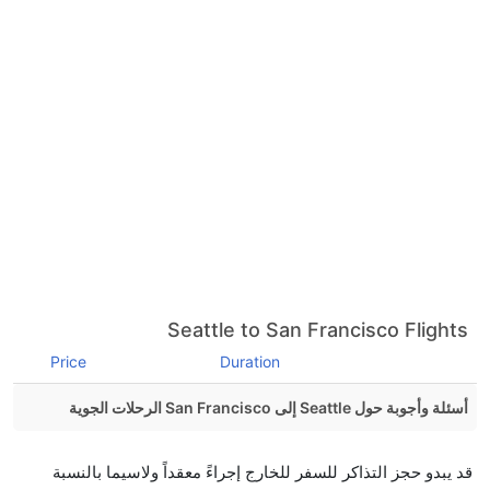
Seattle to San Francisco Flights
Price
Duration
أسئلة وأجوبة حول Seattle إلى San Francisco الرحلات الجوية
هل صحيح أن تستغرق وقتا أقل في رحلة مباشرة من
قد يبدو حجز التذاكر للسفر للخارج إجراءً معقداً ولاسيما بالنسبة
إلىسان فرانسيسكو مما تستغرقه الخطوط الجوية الأخرى؟