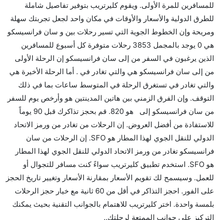
للمسافرين للمرة الأولى. ويقوم كليرتريب بتوفير تفاصيل شاملة
نعم. توفر كل من أسرع رحلات الطيران على هذا الطريق،
للطرق الدولية والأسعار والأوقات في مكان واحد لجعل تجربتك سهلة
هل توفر شركات الطيران مساحة إضافية للنوم؟
ومريحة وإن الخطوط الجوية التي تسير رحلات بين و سان فرانسيسكو
كثير من خطوط طيران درجة رجال الأعمال توفر مساحة
هي 0 يوجد بالمجمل 3853 رحلات متوفرة كل أسبوع للمسافرين
إضافية للنوم.
الذين يرغبون في السفر من إلى سان فرانسيسكو إن الرحلة الأولى
هل يمكنني حمل طعامي الخاص؟
من إلى سان فرانسيسكو هي والتي تغادر في . أما الرحلة الأخيرة هي
نعم، يمكنك حمل طعامك الخاص، و لكن يجب أن يكون معبئا
والتي تغادر في تستغرق الرحلة في المتوسط ساعات بما في ذلك
بشكل جيد.
التوقف. وإن الفرق الزمني بين هاتين المدينتين هو وأرخص يوم للسفر
من سان فرانسيسكو إلى هو 820. قم بحجز تذاكرك قبل 90 يوماً
هل سيقدم لي الكحول على متن رحلة من إلى سان
للاستفادة من أفضل العروض. إن الرحلات من تغادر من ورمز الاتحاد
فرانسيسكو؟
الدولي للنقل الجوي لهذا المطار هو SFO. إن الرحلات من سان
لا تقدم شركة الطيران الكحول على متن رحلة داخلية. يتم
فرانسيسكو تغادر من ورمز الاتحاد الدولي للنقل الجوي لهذا المطار
تقديم الكحول على متن الرحلات الدولية فقط.
هو SFO. استخدم تطبيق كليرتريب سواءً كنت مسافر للتجوال أو
ما متوسط أسعار رحلة الدرجة الاقتصادية من إلى سان
للعمل. وسيسمح لك تقويم الأسعار بمقارنة الأسعار وتغيير تاريخ الحجز
فرانسيسكو؟
على الفور. احجز التذاكر في أقل من 60 ثانية مع خيار حجز الرحلات
تتراوح أسعار رحلة الدرجة الاقتصادية من AED 820 إلى
بلمسة واحدة. اختر كليرتريب للاهتمام بالجوانب التقنية بحيث يمكنك
AED 0. يوفرون تذاكر في هذا النطاق من الأسعار.
التركيز على جوانب الممتعة لرحلتك..