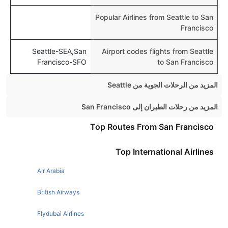
Popular Airlines from Seattle to San
Francisco
Seattle-SEA,San
Airport codes flights from Seattle
Francisco-SFO
to San Francisco
المزيد من الرحلات الجوية من Seattle
Seattle Las vegas Flights
المزيد من رحلات الطيران إلى San Francisco
Seattle Vancouver Flights
London San Francisco Flights
Top Routes From San Francisco
Seattle Chicago Flights
Los Angeles San Francisco Flights
Top International Airlines
Seattle Boston Flights
New York San Francisco Flights
Seattle San Diego Flights
Air Arabia
Chicago San Francisco Flights
Seattle Phoenix Flights
Manchester San Francisco Flights
British Airways
Seattle New York Flights
Las Vegas San Francisco Flights
Flydubai Airlines
Seattle London Flights
Sydney San Francisco Flights