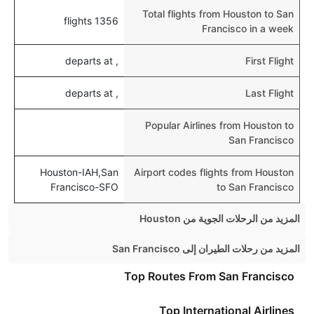
Total flights from Houston to San
1356 flights
Francisco in a week
, departs at
First Flight
, departs at
Last Flight
Popular Airlines from Houston to
San Francisco
Houston-IAH,San
Airport codes flights from Houston
Francisco-SFO
to San Francisco
المزيد من الرحلات الجوية من Houston
Houston Chicago Flights
المزيد من رحلات الطيران إلى San Francisco
Houston New York Flights
London San Francisco Flights
Top Routes From San Francisco
Houston Denver Flights
Los Angeles San Francisco Flights
Top International Airlines
Houston Miami Flights