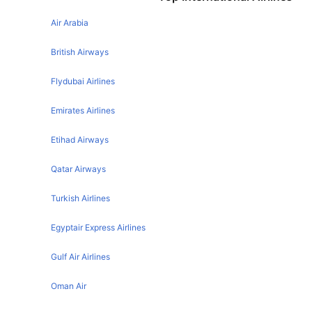
New York San Francisco Flights
Houston Los Angeles Flights
Air Arabia
Chicago San Francisco Flights
Houston Atlanta Flights
Manchester San Francisco Flights
British Airways
Houston Orlando Flights
Las Vegas San Francisco Flights
Flydubai Airlines
Houston Cancun Flights
Seattle San Francisco Flights
Emirates Airlines
Houston New Orleans Flights
Sydney San Francisco Flights
Houston Seattle Flights
Etihad Airways
Denver San Francisco Flights
Houston Boston Flights
Toronto San Francisco Flights
Qatar Airways
Houston Paris Flights
Singapore San Francisco Flights
Turkish Airlines
Houston Mexico City Flights
Phoenix San Francisco Flights
Houston Phoenix Flights
Egyptair Express Airlines
Miami San Francisco Flights
Houston Nashville Flights
Austin San Francisco Flights
Gulf Air Airlines
Houston Austin Flights
Paris San Francisco Flights
Oman Air
Houston Tampa Flights
Auckland San Francisco Flights