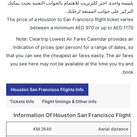
بلمسة واحدة. اختر كليرتريب للاهتمام بالجوانب التقنية بحيث يمكنك
فرانسيسكو؟
التركيز على جوانب الممتعة لرحلتك..
تتراوح أسعار رحلة الدرجة الاقتصادية من AED 970 إلى
The price of a Houston to San Francisco flight ticket varies
AED 1170. يوفرون تذاكر في هذا النطاق من الأسعار.
.
between a minimum
AED
970
or up to AED
1170
هل اختيار إنجاز إجراءات السفر عبر الإنترنت متاح في رحلة
Note: Cleartrip Lowest Air Fares Calendar provides an
إلى سان فرانسيسكو؟
indication of prices (per person) for a range of dates, so
نعم، يتاح للمسافر خيار إنجاز إجراءات السفر في الرحلة من
that you can see the cheapest air fares easily. The air fares
إلى سان فرانسيسكو عبر الإنترنت أو في المطار.
you see here may not be available at the time you try and
هل يمكنني حجز فنادق متوسطة التكلفة بالقرب من مطار
book.
سان فرانسيسكو عبر الإنترنت؟
نعم، يمكن حجز فنادق متوسطة التكلفة بالقرب من المطار
Houston San Francisco Flights Info
عبر اختيار فنادق كليرتريب.
Tickets Info
Flight timings & Other info
هل يتيح سان فرانسيسكو مطار إمكانية تغيير الحفاض
Information Of Houston San Francisco Flight
للأطفال؟
نعم، يتيح مطار سان فرانسيسكو المطور حديثا هذه
2646 KM
Aerial distance
الإمكانية للأطفال و الرضع.