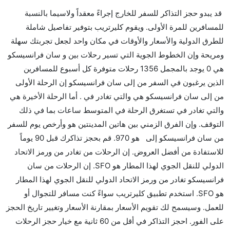
هل صحيح أن American Airlines تستغرق وقتا أقل في
قد يبدو حجز التذاكر للسفر للخارج إجراءً معقداً ولاسيما بالنسبة
رحلة مباشرة من إلىسان فرانسيسكو مما تستغرقه
للمسافرين للمرة الأولى. ويقوم كليرتريب بتوفير تفاصيل شاملة
الخطوط الجوية الأخرى؟
للطرق الدولية والأسعار والأوقات في مكان واحد لجعل تجربتك سهلة
نعم. توفر كل من American Airlines أسرع رحلات
ومريحة وإن الخطوط الجوية التي تسير رحلات بين و سان فرانسيسكو
الطيران على هذا الطريق،
هي 0 يوجد بالمجمل 1356 رحلات متوفرة كل أسبوع للمسافرين
هل توفر شركات الطيران مساحة إضافية للنوم؟
الذين يرغبون في السفر من إلى سان فرانسيسكو إن الرحلة الأولى
كثير من خطوط طيران درجة رجال الأعمال توفر مساحة
من إلى سان فرانسيسكو هي والتي تغادر في . أما الرحلة الأخيرة هي
إضافية للنوم.
والتي تغادر في تستغرق الرحلة في المتوسط ساعات بما في ذلك
هل يمكنني حمل طعامي الخاص؟
التوقف. وإن الفرق الزمني بين هاتين المدينتين هو وأرخص يوم للسفر
نعم، يمكنك حمل طعامك الخاص، و لكن يجب أن يكون معبئا
من سان فرانسيسكو إلى هو 970. قم بحجز تذاكرك قبل 90 يوماً
بشكل جيد.
للاستفادة من أفضل العروض. إن الرحلات من تغادر من ورمز الاتحاد
الدولي للنقل الجوي لهذا المطار هو SFO. إن الرحلات من سان
هل سيقدم لي الكحول على متن رحلة من إلى سان
فرانسيسكو تغادر من ورمز الاتحاد الدولي للنقل الجوي لهذا المطار
فرانسيسكو؟
هو SFO. استخدم تطبيق كليرتريب سواءً كنت مسافر للتجوال أو
لا تقدم شركة الطيران الكحول على متن رحلة داخلية. يتم
للعمل. وسيسمح لك تقويم الأسعار بمقارنة الأسعار وتغيير تاريخ الحجز
تقديم الكحول على متن الرحلات الدولية فقط.
على الفور. احجز التذاكر في أقل من 60 ثانية مع خيار حجز الرحلات
ما متوسط أسعار رحلة الدرجة الاقتصادية من إلى سان