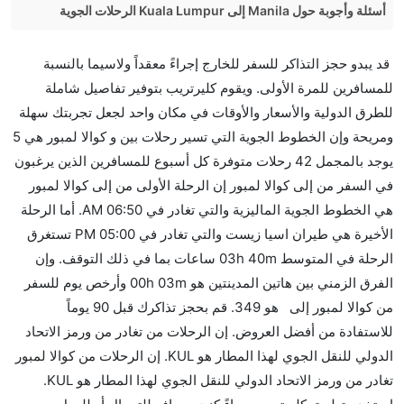
أسئلة وأجوبة حول Manila إلى Kuala Lumpur الرحلات الجوية
هل صحيح أن Cebu Pacific Air تستغرق وقتا أقل في
قد يبدو حجز التذاكر للسفر للخارج إجراءً معقداً ولاسيما بالنسبة
رحلة مباشرة من إلىكوالا لمبور مما تستغرقه الخطوط
للمسافرين للمرة الأولى. ويقوم كليرتريب بتوفير تفاصيل شاملة
الجوية الأخرى؟
للطرق الدولية والأسعار والأوقات في مكان واحد لجعل تجربتك سهلة
نعم. توفر كل من Cebu Pacific Air أسرع رحلات الطيران
ومريحة وإن الخطوط الجوية التي تسير رحلات بين و كوالا لمبور هي 5
على هذا الطريق،
يوجد بالمجمل 42 رحلات متوفرة كل أسبوع للمسافرين الذين يرغبون
هل توفر شركات الطيران مساحة إضافية للنوم؟
في السفر من إلى كوالا لمبور إن الرحلة الأولى من إلى كوالا لمبور
كثير من خطوط طيران درجة رجال الأعمال توفر مساحة
هي الخطوط الجوية الماليزية والتي تغادر في 06:50 AM. أما الرحلة
إضافية للنوم.
الأخيرة هي طيران اسيا زيست والتي تغادر في 05:00 PM تستغرق
هل يمكنني حمل طعامي الخاص؟
الرحلة في المتوسط 03h 40m ساعات بما في ذلك التوقف. وإن
نعم، يمكنك حمل طعامك الخاص، و لكن يجب أن يكون معبئا
الفرق الزمني بين هاتين المدينتين هو 00h 03m وأرخص يوم للسفر
بشكل جيد.
من كوالا لمبور إلى هو 349. قم بحجز تذاكرك قبل 90 يوماً
للاستفادة من أفضل العروض. إن الرحلات من تغادر من ورمز الاتحاد
هل سيقدم لي الكحول على متن رحلة من إلى كوالا لمبور؟
الدولي للنقل الجوي لهذا المطار هو KUL. إن الرحلات من كوالا لمبور
لا تقدم شركة الطيران الكحول على متن رحلة داخلية. يتم
تغادر من ورمز الاتحاد الدولي للنقل الجوي لهذا المطار هو KUL.
تقديم الكحول على متن الرحلات الدولية فقط.