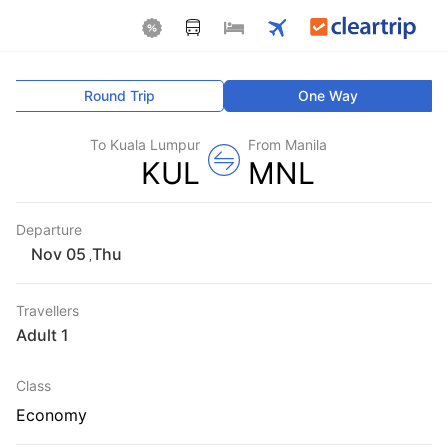
Round Trip
One Way
To Kuala Lumpur
From Manila
KUL
MNL
Departure
Thu
,
Travellers
1 Adult
Class
Economy