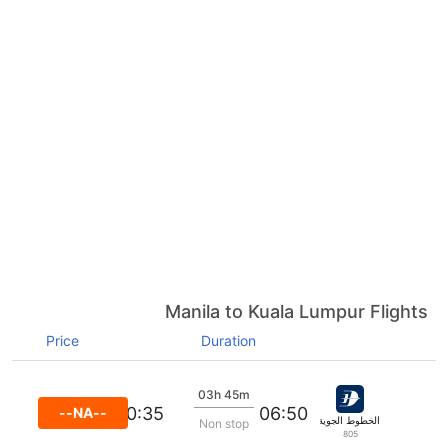
Manila to Kuala Lumpur Flights
Price
Duration
03h 45m
10:35
06:50
--NA--
الخطوط الجوية الماليزية
Non stop
805