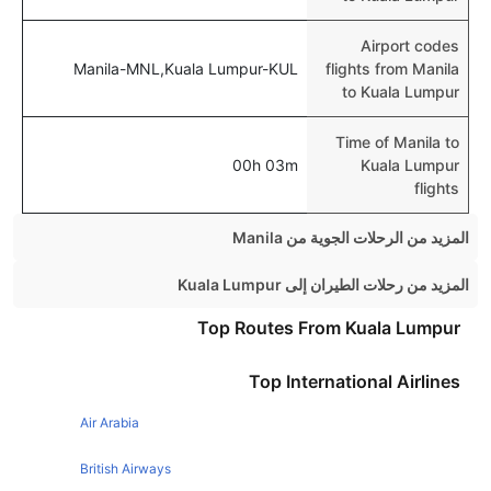
Airport codes
Manila-MNL,Kuala Lumpur-KUL
flights from Manila
to Kuala Lumpur
Time of Manila to
00h 03m
Kuala Lumpur
flights
المزيد من الرحلات الجوية من Manila
Manila Singapore Flights
المزيد من رحلات الطيران إلى Kuala Lumpur
Manila Cebu Flights
Singapore Kuala Lumpur Flights
Top Routes From Kuala Lumpur
Manila Davao Flights
London Kuala Lumpur Flights
Top International Airlines
Manila Tokyo Flights
Melbourne Kuala Lumpur Flights
Manila Bangkok Flights
Air Arabia
Bangkok Kuala Lumpur Flights
Manila Puerto Princesa Flights
Sydney Kuala Lumpur Flights
British Airways
Manila El Nido Flights