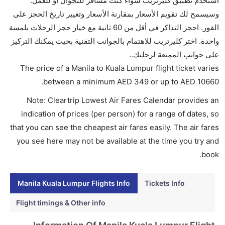
استخدم تطبيق كليرتريب سواءً كنت مسافر للتجوال أو للعمل.
ما متوسط أسعار رحلة الدرجة الاقتصادية من إلى كوالا
وسيسمح لك تقويم الأسعار بمقارنة الأسعار وتغيير تاريخ الحجز على
لمبور؟
الفور. احجز التذاكر في أقل من 60 ثانية مع خيار حجز الرحلات بلمسة
تتراوح أسعار رحلة الدرجة الاقتصادية من AED 349 إلى
واحدة. اختر كليرتريب للاهتمام بالجوانب التقنية بحيث يمكنك التركيز
AED 10660. الخطوط الجوية الماليزية, الخطوط الجوية
على جوانب الممتعة لرحلتك..
الفلبينية, طيران آسيا, طيران سيبو باسفيك, and طيران
The price of a Manila to Kuala Lumpur flight ticket varies
اسيا زيست يوفرون تذاكر في هذا النطاق من الأسعار.
.
between a minimum
AED
349
or up to AED
10660
هل اختيار إنجاز إجراءات السفر عبر الإنترنت متاح في رحلة
Note: Cleartrip Lowest Air Fares Calendar provides an
إلى كوالا لمبور؟
indication of prices (per person) for a range of dates, so
نعم، يتاح للمسافر خيار إنجاز إجراءات السفر في الرحلة من
that you can see the cheapest air fares easily. The air fares
إلى كوالا لمبور عبر الإنترنت أو في المطار.
you see here may not be available at the time you try and
هل يمكنني حجز فنادق متوسطة التكلفة بالقرب من مطار
book.
كوالا لمبور عبر الإنترنت؟
نعم، يمكن حجز فنادق متوسطة التكلفة بالقرب من المطار
Manila Kuala Lumpur Flights Info
Tickets Info
عبر اختيار فنادق كليرتريب.
Flight timings & Other info
هل يتيح كوالا لمبور مطار إمكانية تغيير الحفاض للأطفال؟