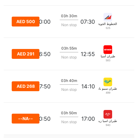
03h 30m
11:00:00
07:30
AED 500
الخطوط الجوية الفلبينية
Non stop
525
03h 55m
16:50
12:55
AED 291
طيران آسيا
Non stop
583
03h 40m
17:50
14:10
AED 268
طيران سيبو باسفيك
Non stop
499
03h 50m
20:50
17:00
--NA--
طيران اسيا زيست
Non stop
940