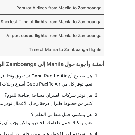
Popular Airlines from Manila to Zamboanga
Shortest Time of flights from Manila to Zamboanga
Airport codes flights from Manila to Zamboanga
Time of Manila to Zamboanga flights
أسئلة وأجوبة حول Manila إلى Zamboanga الرحلات الجوية
هل صحيح أن Cebu Pacific Air تستغرق وقتا أقل في رحلة مباشرة من إلىزامبوانجا مما تستغرقه الخطوط الجوية الأخرى؟
نعم. توفر كل من Cebu Pacific Air أسرع رحلات الطيران على هذا الطريق،
هل توفر شركات الطيران مساحة إضافية للنوم؟
كثير من خطوط طيران درجة رجال الأعمال توفر مس
هل يمكنني حمل طعامي الخاص؟
نعم، يمكنك حمل طعامك الخاص، و لكن يجب أن يكو
هل سيقدم لي الكحول على متن رحلة من إلى زامبو