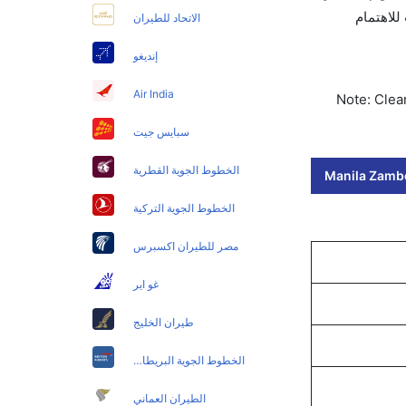
 كليرتريب للاهتمام
الاتحاد للطيران
إنديغو
Air India
Note: Clear
سبايس جيت
الخطوط الجوية القطرية
Manila Zambo
الخطوط الجوية التركية
مصر للطيران اكسبرس
غو اير
طيران الخليج
الخطوط الجوية البريطانية
الطيران العماني