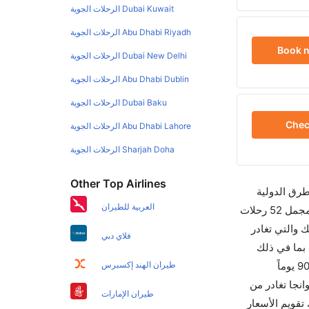
Dubai Kuwait الرحلات الجوية
Abu Dhabi Riyadh الرحلات الجوية
Book 
Dubai New Delhi الرحلات الجوية
Abu Dhabi Dublin الرحلات الجوية
Dubai Baku الرحلات الجوية
Che
Abu Dhabi Lahore الرحلات الجوية
Sharjah Doha الرحلات الجوية
Other Top Airlines
طرق الدولية
العربية للطيران
والأسعار والأوقات في مكان واحد لجعل تجربتك سهلة ومريحة وإن الخطوط الجوية التي تسير رحلات بين و زامبوانجا هي 3 يوجد بالمجمل 52 رحلات
 والتي تغادر
فلاي دبي
ن والتي تغادر في 04:05 AM تستغرق الرحلة في المتوسط 01h 40m ساعات بما في ذلك
التوقف. وإن الفرق الزمني بين هاتين المدينتين هو 01h 40m وأرخص يوم للسفر من زامبوانجا إلى هو 390. قم بحجز تذاكرك قبل 90 يوماً
طيران الهند إكسبرس
 لهذا المطار هو ZAM. إن الرحلات من زامبوانجا تغادر من
طيران الإمارات
يسمح لك تقويم الأسعار