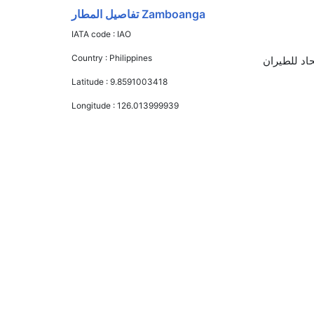
Zamboanga تفاصيل المطار
IATA code :
IAO
Country :
Philippines
صادية من AED 390 إلى AED 450. طيران سيبو باسفيك, الخطوط الجوية الفلبينية, and الاتحاد للطيران
Latitude :
9.8591003418
Longitude :
126.013999939