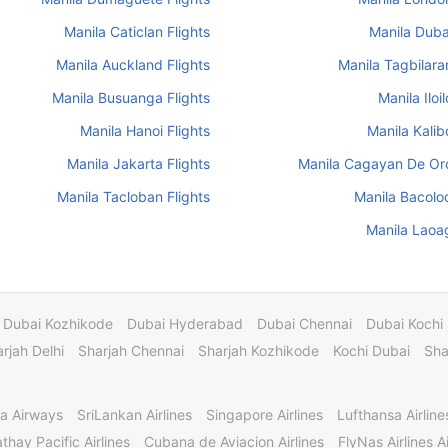
Manila Caticlan Flights
Manila Dubai
Manila Auckland Flights
Manila Tagbilaran
Manila Busuanga Flights
Manila Iloil
Manila Hanoi Flights
Manila Kalib
Manila Jakarta Flights
Manila Cagayan De Oro
Manila Tacloban Flights
Manila Bacolod
Manila Laoag
Dubai Kozhikode
Dubai Hyderabad
Dubai Chennai
Dubai Kochi
rjah Delhi
Sharjah Chennai
Sharjah Kozhikode
Kochi Dubai
Sha
a Airways
SriLankan Airlines
Singapore Airlines
Lufthansa Airline
thay Pacific Airlines
Cubana de Aviacion Airlines
FlyNas Airlines Ai