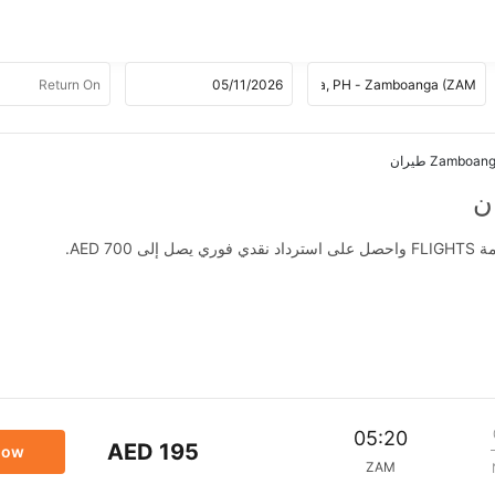
AED .
05:20
AED 195
now
ZAM