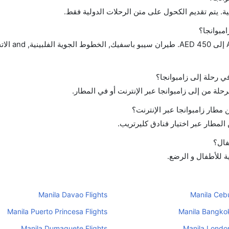
ة. يتم تقديم الكحول على متن الرحلات الدولية فقط.
مبوانجا؟
تتراوح أسعار رحلة الدرجة الاقت
في رحلة إلى زامبوانجا؟
رحلة من إلى زامبوانجا عبر الإنترنت أو في المطار.
طار زامبوانجا عبر الإنترنت؟
لمطار عبر اختيار فنادق كليرتريب.
فال؟
ية للأطفال و الرضع.
Manila Davao Flights
Manila Cebu
Manila Puerto Princesa Flights
Manila Bangkok
Manila Dumaguete Flights
Manila London