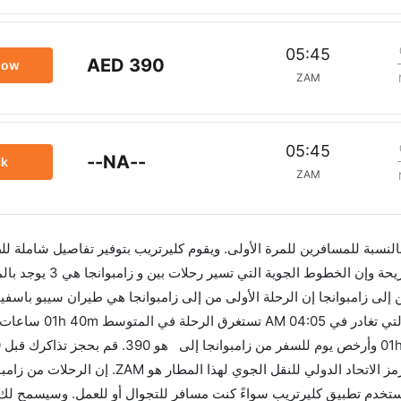
05:45
AED 390
now
ZAM
05:45
--NA--
ck
ZAM
 بالنسبة للمسافرين للمرة الأولى. ويقوم كليرتريب بتوفير تفاصيل شاملة لل
لى زامبوانجا إن الرحلة الأولى من إلى زامبوانجا هي طيران سيبو باسفيك
في 03:40 AM. أما الرحلة الأخيرة هي الاتحاد للطيرا
للاستفادة من أفضل العروض. إن الرحلات من تغادر من ورمز الاتحاد الدولي للنقل الجوي
 الاتحاد الدولي للنقل الجوي لهذا المطار هو ZAM. استخدم تطبيق كليرتريب سواءً كنت مسافر للتجوال أو للعمل. وس