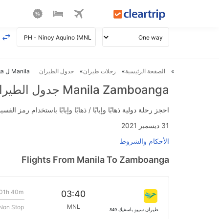
الصفحة الرئيسية
رحلات طيران
جدول الطيران
Manila ل Zamboanga طيران
Manila Zamboanga جدول الطيران
احجز رحلة دولية ذهابًا وإيابًا / ذهابًا وإيابًا باستخدام رمز القسيمة FLIGHTS واحصل على استرداد نقدي فوري يصل إلى 700
31 ديسمبر 2021
الأحكام والشروط
Flights From Manila To Zamboanga
01h 40m
03:40
MNL
Non Stop
طيران سيبو باسفيك
849