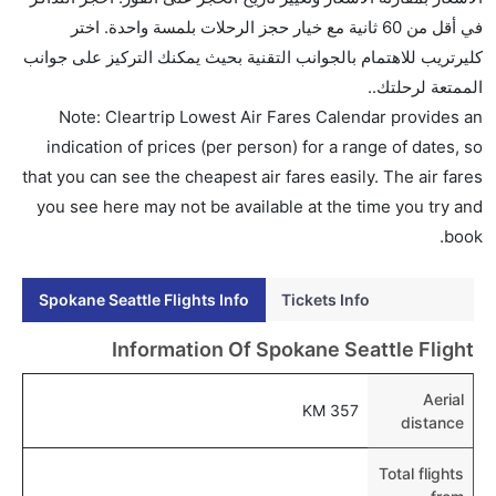
طيران الإمارات, دلتا, ويست جيت, ساوث ويست, طيران
في أقل من 60 ثانية مع خيار حجز الرحلات بلمسة واحدة. اختر
أيسلندا, الملكية الهولندية كي إل إم, الخطوط الجوية
كليرتريب للاهتمام بالجوانب التقنية بحيث يمكنك التركيز على جوانب
الكورية, and فيرجن أتلانتيك يوفرون تذاكر في هذا النطاق
الممتعة لرحلتك..
من الأسعار.
Note: Cleartrip Lowest Air Fares Calendar provides an
هل اختيار إنجاز إجراءات السفر عبر الإنترنت متاح في رحلة
indication of prices (per person) for a range of dates, so
إلى سياتل؟
that you can see the cheapest air fares easily. The air fares
نعم، يتاح للمسافر خيار إنجاز إجراءات السفر في الرحلة من
you see here may not be available at the time you try and
إلى سياتل عبر الإنترنت أو في المطار.
book.
هل يمكنني حجز فنادق متوسطة التكلفة بالقرب من مطار
Spokane Seattle Flights Info
Tickets Info
سياتل عبر الإنترنت؟
نعم، يمكن حجز فنادق متوسطة التكلفة بالقرب من المطار
Information Of Spokane Seattle Flight
عبر اختيار فنادق كليرتريب.
Aerial
هل يتيح سياتل مطار إمكانية تغيير الحفاض للأطفال؟
357 KM
distance
نعم، يتيح مطار سياتل المطور حديثا هذه الإمكانية للأطفال
و الرضع.
Total flights