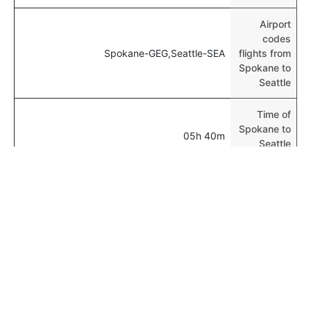
Airport
codes
Spokane-GEG,Seattle-SEA
flights from
Spokane to
Seattle
Time of
Spokane to
05h 40m
Seattle
flights
المزيد من الرحلات الجوية من Spokane
Spokane Portland Flights
المزيد من رحلات الطيران إلى Seattle
Chicago Seattle Flights
Top Routes From Seattle
San Francisco Seattle Flights
Top International Airlines
London Seattle Flights
Air Arabia
Vancouver Seattle Flights