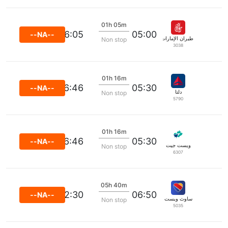
01h 05m
06:05
05:00
--NA--
طيران الإمارات
Non stop
3038
01h 16m
06:46
05:30
--NA--
دلتا
Non stop
5790
01h 16m
06:46
05:30
--NA--
ويست جيت
Non stop
6307
05h 40m
12:30
06:50
--NA--
ساوث ويست
Non stop
5035