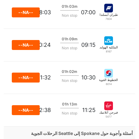
01h 03m
08:03
07:00
--NA--
طيران أيسلندا
Non stop
7604
01h 09m
10:24
09:15
--NA--
الملكية الهولندية كي إل إم
Non stop
8167
01h 02m
11:32
10:30
--NA--
الخطوط الجوية الكورية
Non stop
6014
01h 13m
12:38
11:25
--NA--
فيرجن أتلانتيك
Non stop
5477
أسئلة وأجوبة حول Spokane إلى Seattle الرحلات الجوية