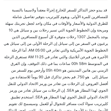
هل صحيح أن تستغرق وقتا أقل في رحلة مباشرة من
قد يبدو حجز التذاكر للسفر للخارج إجراءً معقداً ولاسيما بالنسبة
إلىسياتل مما تستغرقه الخطوط الجوية الأخرى؟
للمسافرين للمرة الأولى. ويقوم كليرتريب بتوفير تفاصيل شاملة
نعم. توفر كل من أسرع رحلات الطيران على هذا الطريق،
للطرق الدولية والأسعار والأوقات في مكان واحد لجعل تجربتك سهلة
هل توفر شركات الطيران مساحة إضافية للنوم؟
ومريحة وإن الخطوط الجوية التي تسير رحلات بين و سياتل هي 10
كثير من خطوط طيران درجة رجال الأعمال توفر مساحة
يوجد بالمجمل 1307 رحلات متوفرة كل أسبوع للمسافرين الذين
إضافية للنوم.
يرغبون في السفر من إلى سياتل إن الرحلة الأولى من إلى سياتل هي
هل يمكنني حمل طعامي الخاص؟
الخطوط الجوية الأمريكية والتي تغادر في 05:00 AM. أما الرحلة
نعم، يمكنك حمل طعامك الخاص، و لكن يجب أن يكون معبئا
الأخيرة هي فيرجن أتلانتيك والتي تغادر في 11:25 AM تستغرق الرحلة
بشكل جيد.
في المتوسط 00h 58m ساعات بما في ذلك التوقف. وإن الفرق
الزمني بين هاتين المدينتين هو 05h 40m وأرخص يوم للسفر من
هل سيقدم لي الكحول على متن رحلة من إلى سياتل؟
سياتل إلى هو 750. قم بحجز تذاكرك قبل 90 يوماً للاستفادة من
لا تقدم شركة الطيران الكحول على متن رحلة داخلية. يتم
أفضل العروض. إن الرحلات من تغادر من ورمز الاتحاد الدولي للنقل
تقديم الكحول على متن الرحلات الدولية فقط.
الجوي لهذا المطار هو SEA. إن الرحلات من سياتل تغادر من ورمز
ما متوسط أسعار رحلة الدرجة الاقتصادية من إلى سياتل؟
الاتحاد الدولي للنقل الجوي لهذا المطار هو SEA. استخدم تطبيق
تتراوح أسعار رحلة الدرجة الاقتصادية من AED 750 إلى
كليرتريب سواءً كنت مسافر للتجوال أو للعمل. وسيسمح لك تقويم
AED 0. الخطوط الجوية الأمريكية, خطوط ألاسكا الجوية,
الأسعار بمقارنة الأسعار وتغيير تاريخ الحجز على الفور. احجز التذاكر