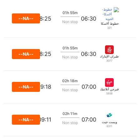
01h 55m
08:25
06:30
--NA--
Non stop
خطوط ألاسكا الجوية
321
01h 55m
08:25
06:30
--NA--
طيران الإمارات
Non stop
3077
02h 18m
09:18
07:00
--NA--
فيرجن أتلانتيك
Non stop
5938
02h 11m
09:11
07:00
--NA--
ويست جيت
Non stop
6311