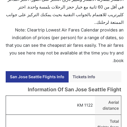
ألاسكا الجوية, طيران الإمارات, فيرجن أتلانتيك, ويست
في أقل من 60 ثانية مع خيار حجز الرحلات بلمسة واحدة. اختر
جيت, الخطوط الجوية الفرنسية, دلتا, الملكية الهولندية كي
كليرتريب للاهتمام بالجوانب التقنية بحيث يمكنك التركيز على جوانب
إل إم, and الخطوط الجوية الكورية يوفرون تذاكر في هذا
الممتعة لرحلتك..
النطاق من الأسعار.
Note: Cleartrip Lowest Air Fares Calendar provides an
هل اختيار إنجاز إجراءات السفر عبر الإنترنت متاح في رحلة
indication of prices (per person) for a range of dates, so
إلى سياتل؟
that you can see the cheapest air fares easily. The air fares
نعم، يتاح للمسافر خيار إنجاز إجراءات السفر في الرحلة من
you see here may not be available at the time you try and
إلى سياتل عبر الإنترنت أو في المطار.
book.
هل يمكنني حجز فنادق متوسطة التكلفة بالقرب من مطار
San Jose Seattle Flights Info
Tickets Info
سياتل عبر الإنترنت؟
نعم، يمكن حجز فنادق متوسطة التكلفة بالقرب من المطار
Information Of San Jose Seattle Flight
عبر اختيار فنادق كليرتريب.
Aerial
هل يتيح سياتل مطار إمكانية تغيير الحفاض للأطفال؟
1122 KM
distance
نعم، يتيح مطار سياتل المطور حديثا هذه الإمكانية للأطفال
و الرضع.
Total