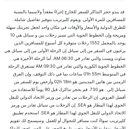
هل صحيح أن تستغرق وقتا أقل في رحلة مباشرة من
قد يبدو حجز التذاكر للسفر للخارج إجراءً معقداً ولاسيما بالنسبة
إلىسياتل مما تستغرقه الخطوط الجوية الأخرى؟
للمسافرين للمرة الأولى. ويقوم كليرتريب بتوفير تفاصيل شاملة
نعم. توفر كل من أسرع رحلات الطيران على هذا الطريق،
للطرق الدولية والأسعار والأوقات في مكان واحد لجعل تجربتك سهلة
هل توفر شركات الطيران مساحة إضافية للنوم؟
ومريحة وإن الخطوط الجوية التي تسير رحلات بين و سياتل هي 10
كثير من خطوط طيران درجة رجال الأعمال توفر مساحة
يوجد بالمجمل 1552 رحلات متوفرة كل أسبوع للمسافرين الذين
إضافية للنوم.
يرغبون في السفر من إلى سياتل إن الرحلة الأولى من إلى سياتل هي
هل يمكنني حمل طعامي الخاص؟
ساوث ويست والتي تغادر في 06:30 AM. أما الرحلة الأخيرة هي
نعم، يمكنك حمل طعامك الخاص، و لكن يجب أن يكون معبئا
الخطوط الجوية الكورية والتي تغادر في 09:30 AM تستغرق الرحلة
بشكل جيد.
في المتوسط 01h 55m ساعات بما في ذلك التوقف. وإن الفرق
الزمني بين هاتين المدينتين هو 02h 18m وأرخص يوم للسفر من
هل سيقدم لي الكحول على متن رحلة من إلى سياتل؟
سياتل إلى هو 730. قم بحجز تذاكرك قبل 90 يوماً للاستفادة من
لا تقدم شركة الطيران الكحول على متن رحلة داخلية. يتم
أفضل العروض. إن الرحلات من تغادر من ورمز الاتحاد الدولي للنقل
تقديم الكحول على متن الرحلات الدولية فقط.
الجوي لهذا المطار هو SEA. إن الرحلات من سياتل تغادر من ورمز
ما متوسط أسعار رحلة الدرجة الاقتصادية من إلى سياتل؟
الاتحاد الدولي للنقل الجوي لهذا المطار هو SEA. استخدم تطبيق
تتراوح أسعار رحلة الدرجة الاقتصادية من AED 730 إلى
كليرتريب سواءً كنت مسافر للتجوال أو للعمل. وسيسمح لك تقويم
AED 0. ساوث ويست, الخطوط الجوية الأمريكية, خطوط
الأسعار بمقارنة الأسعار وتغيير تاريخ الحجز على الفور. احجز التذاكر