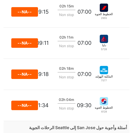
02h 15m
09:15
07:00
--NA--
الخطوط الجوية الفرنسية
Non stop
2955
02h 11m
09:11
07:00
--NA--
دلتا
Non stop
5728
02h 18m
09:18
07:00
--NA--
الملكية الهولندية كي إل إم
Non stop
7577
02h 04m
11:34
09:30
--NA--
الخطوط الجوية الكورية
Non stop
6128
أسئلة وأجوبة حول San Jose إلى Seattle الرحلات الجوية