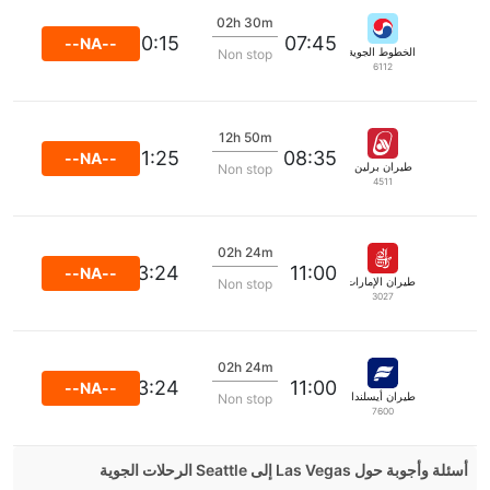
02h 30m
10:15
07:45
--NA--
الخطوط الجوية الكورية
Non stop
6112
12h 50m
21:25
08:35
--NA--
طيران برلين
Non stop
4511
02h 24m
13:24
11:00
--NA--
طيران الإمارات
Non stop
3027
02h 24m
13:24
11:00
--NA--
طيران أيسلندا
Non stop
7600
أسئلة وأجوبة حول Las Vegas إلى Seattle الرحلات الجوية