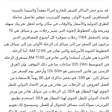
هل صحيح أن تستغرق وقتا أقل في رحلة مباشرة من
قد يبدو حجز التذاكر للسفر للخارج إجراءً معقداً ولاسيما بالنسبة
إلىسياتل مما تستغرقه الخطوط الجوية الأخرى؟
للمسافرين للمرة الأولى. ويقوم كليرتريب بتوفير تفاصيل شاملة
نعم. توفر كل من أسرع رحلات الطيران على هذا الطريق،
للطرق الدولية والأسعار والأوقات في مكان واحد لجعل تجربتك سهلة
هل توفر شركات الطيران مساحة إضافية للنوم؟
ومريحة وإن الخطوط الجوية التي تسير رحلات بين و سياتل هي 10
كثير من خطوط طيران درجة رجال الأعمال توفر مساحة
يوجد بالمجمل 1164 رحلات متوفرة كل أسبوع للمسافرين الذين
إضافية للنوم.
يرغبون في السفر من إلى سياتل إن الرحلة الأولى من إلى سياتل هي
هل يمكنني حمل طعامي الخاص؟
الخطوط الجوية الأمريكية والتي تغادر في 12:59 AM. أما الرحلة
نعم، يمكنك حمل طعامك الخاص، و لكن يجب أن يكون معبئا
الأخيرة هي طيران أيسلندا والتي تغادر في 11:00 AM تستغرق الرحلة
بشكل جيد.
في المتوسط 02h 24m ساعات بما في ذلك التوقف. وإن الفرق
الزمني بين هاتين المدينتين هو 12h 50m وأرخص يوم للسفر من
هل سيقدم لي الكحول على متن رحلة من إلى سياتل؟
سياتل إلى هو 390. قم بحجز تذاكرك قبل 90 يوماً للاستفادة من
لا تقدم شركة الطيران الكحول على متن رحلة داخلية. يتم
أفضل العروض. إن الرحلات من تغادر من ورمز الاتحاد الدولي للنقل
تقديم الكحول على متن الرحلات الدولية فقط.
الجوي لهذا المطار هو SEA. إن الرحلات من سياتل تغادر من ورمز
ما متوسط أسعار رحلة الدرجة الاقتصادية من إلى سياتل؟
الاتحاد الدولي للنقل الجوي لهذا المطار هو SEA. استخدم تطبيق
تتراوح أسعار رحلة الدرجة الاقتصادية من AED 390 إلى
كليرتريب سواءً كنت مسافر للتجوال أو للعمل. وسيسمح لك تقويم
AED 0. الخطوط الجوية الأمريكية, ساوث ويست, خطوط
الأسعار بمقارنة الأسعار وتغيير تاريخ الحجز على الفور. احجز التذاكر