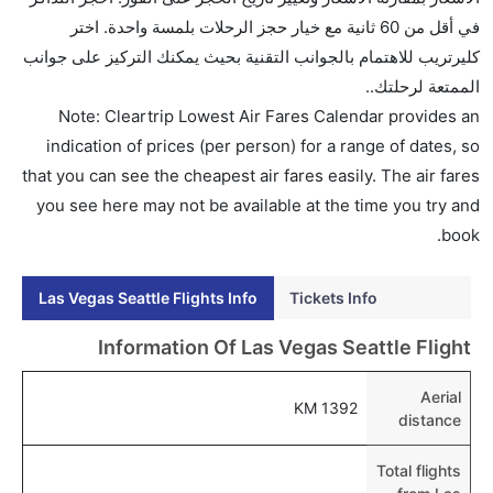
ألاسكا الجوية, الملكية الهولندية كي إل إم, الخطوط الجوية
في أقل من 60 ثانية مع خيار حجز الرحلات بلمسة واحدة. اختر
الفرنسية, دلتا, الخطوط الجوية الكورية, طيران برلين,
كليرتريب للاهتمام بالجوانب التقنية بحيث يمكنك التركيز على جوانب
طيران الإمارات, and طيران أيسلندا يوفرون تذاكر في هذا
الممتعة لرحلتك..
النطاق من الأسعار.
Note: Cleartrip Lowest Air Fares Calendar provides an
هل اختيار إنجاز إجراءات السفر عبر الإنترنت متاح في رحلة
indication of prices (per person) for a range of dates, so
إلى سياتل؟
that you can see the cheapest air fares easily. The air fares
نعم، يتاح للمسافر خيار إنجاز إجراءات السفر في الرحلة من
you see here may not be available at the time you try and
إلى سياتل عبر الإنترنت أو في المطار.
book.
هل يمكنني حجز فنادق متوسطة التكلفة بالقرب من مطار
Las Vegas Seattle Flights Info
Tickets Info
سياتل عبر الإنترنت؟
نعم، يمكن حجز فنادق متوسطة التكلفة بالقرب من المطار
Information Of Las Vegas Seattle Flight
عبر اختيار فنادق كليرتريب.
Aerial
هل يتيح سياتل مطار إمكانية تغيير الحفاض للأطفال؟
1392 KM
distance
نعم، يتيح مطار سياتل المطور حديثا هذه الإمكانية للأطفال
و الرضع.
Total flights