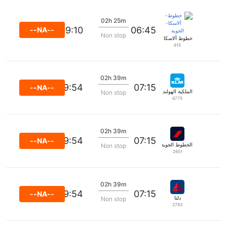
02h 25m
09:10
06:45
--NA--
Non stop
خطوط ألاسكا الجوية
615
02h 39m
09:54
07:15
--NA--
الملكية الهولندية كي إل إم
Non stop
6775
02h 39m
09:54
07:15
--NA--
الخطوط الجوية الفرنسية
Non stop
2651
02h 39m
09:54
07:15
--NA--
دلتا
Non stop
2793