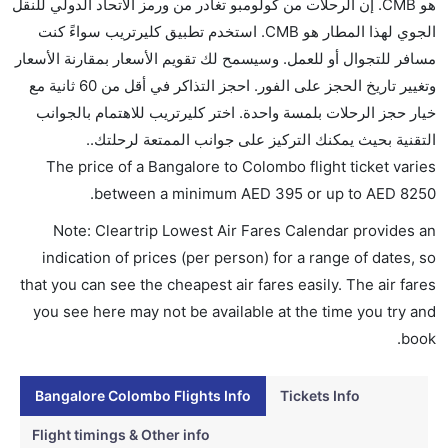
هو CMB. إن الرحلات من كولومبو تغادر من ورمز الاتحاد الدولي للنقل
تقديم الكحول على متن الرحلات الدولية فقط.
الجوي لهذا المطار هو CMB. استخدم تطبيق كليرتريب سواءً كنت
ما متوسط أسعار رحلة الدرجة الاقتصادية من إلى كولومبو؟
مسافر للتجوال أو للعمل. وسيسمح لك تقويم الأسعار بمقارنة الأسعار
تتراوح أسعار رحلة الدرجة الاقتصادية من AED 395 إلى
وتغيير تاريخ الحجز على الفور. احجز التذاكر في أقل من 60 ثانية مع
AED 8250. الاتحاد للطيران, الخطوط الجوية السريلانكية,
خيار حجز الرحلات بلمسة واحدة. اختر كليرتريب للاهتمام بالجوانب
and إنديغو يوفرون تذاكر في هذا النطاق من الأسعار.
التقنية بحيث يمكنك التركيز على جوانب الممتعة لرحلتك..
هل اختيار إنجاز إجراءات السفر عبر الإنترنت متاح في رحلة
The price of a Bangalore to Colombo flight ticket varies
إلى كولومبو؟
.
between a minimum
AED
395
or up to AED
8250
نعم، يتاح للمسافر خيار إنجاز إجراءات السفر في الرحلة من
Note: Cleartrip Lowest Air Fares Calendar provides an
إلى كولومبو عبر الإنترنت أو في المطار.
indication of prices (per person) for a range of dates, so
هل يمكنني حجز فنادق متوسطة التكلفة بالقرب من مطار
that you can see the cheapest air fares easily. The air fares
كولومبو عبر الإنترنت؟
you see here may not be available at the time you try and
نعم، يمكن حجز فنادق متوسطة التكلفة بالقرب من المطار
book.
عبر اختيار فنادق كليرتريب.
Bangalore Colombo Flights Info
Tickets Info
هل يتيح كولومبو مطار إمكانية تغيير الحفاض للأطفال؟
نعم، يتيح مطار كولومبو المطور حديثا هذه الإمكانية
Flight timings & Other info