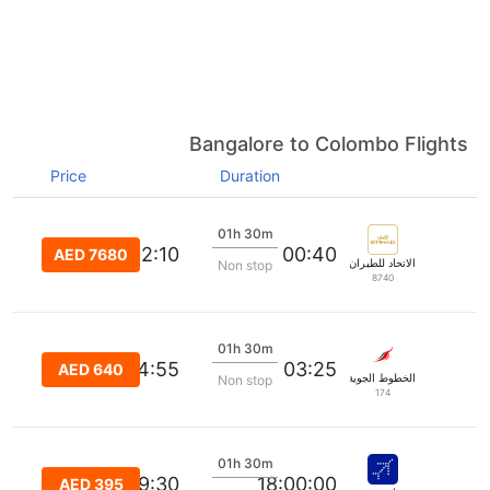
Bangalore to Colombo Flights
Price
Duration
01h 30m
02:10
00:40
AED 7680
الاتحاد للطيران
Non stop
8740
01h 30m
04:55
03:25
AED 640
الخطوط الجوية السريلانكية
Non stop
174
01h 30m
19:30
18:00:00
AED 395