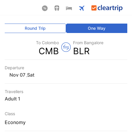
Round Trip
One Way
To Colombo
From Bangalore
CMB
BLR
Departure
Sat
,
Travellers
1 Adult
Class
Economy