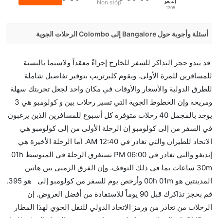
إنديغو
Non stop
1205
أسئلة وأجوبة حول Bangalore إلى Colombo الرحلات الجوية
هل صحيح أن IndiGo تستغرق وقتا أقل في رحلة مباشرة
قد يبدو حجز التذاكر للسفر للخارج إجراءً معقداً ولاسيما بالنسبة
من إلىكولومبو مما تستغرقه الخطوط الجوية الأخرى؟
للمسافرين للمرة الأولى. ويقوم كليرتريب بتوفير تفاصيل شاملة
نعم. توفر كل من IndiGo أسرع رحلات الطيران على هذا
للطرق الدولية والأسعار والأوقات في مكان واحد لجعل تجربتك سهلة
الطريق،
ومريحة وإن الخطوط الجوية التي تسير رحلات بين و كولومبو هي 3
هل توفر شركات الطيران مساحة إضافية للنوم؟
يوجد بالمجمل 40 رحلات متوفرة كل أسبوع للمسافرين الذين يرغبون
كثير من خطوط طيران درجة رجال الأعمال توفر مساحة
في السفر من إلى كولومبو إن الرحلة الأولى من إلى كولومبو هي
إضافية للنوم.
الاتحاد للطيران والتي تغادر في 12:40 AM. أما الرحلة الأخيرة هي
هل يمكنني حمل طعامي الخاص؟
إنديغو والتي تغادر في 06:00 PM تستغرق الرحلة في المتوسط 01h
نعم، يمكنك حمل طعامك الخاص، و لكن يجب أن يكون معبئا
30m ساعات بما في ذلك التوقف. وإن الفرق الزمني بين هاتين
بشكل جيد.
المدينتين هو 00h 01m وأرخص يوم للسفر من كولومبو إلى هو 395.
قم بحجز تذاكرك قبل 90 يوماً للاستفادة من أفضل العروض. إن
هل سيقدم لي الكحول على متن رحلة من إلى كولومبو؟
الرحلات من تغادر من ورمز الاتحاد الدولي للنقل الجوي لهذا المطار
لا تقدم شركة الطيران الكحول على متن رحلة داخلية. يتم