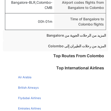
Bangalore-BLR,Colombo-
Airport codes flights from
CMB
Bangalore to Colombo
Time of Bangalore to
00h 01m
Colombo flights
المزيد من الرحلات الجوية من Bangalore
Bangalore Mumbai Flights
المزيد من رحلات الطيران إلى Colombo
Bangalore Hyderabad Flights
Dubai Colombo Flights
Top Routes From Colombo
Bangalore Kolkata Flights
Singapore Colombo Flights
Top International Airlines
Bangalore Goa Flights
Mumbai Colombo Flights
Bangalore Pune Flights
Air Arabia
Chennai Colombo Flights
Bangalore Guwahati Flights
London Colombo Flights
British Airways
Bangalore Jaipur Flights
Flydubai Airlines
Bangalore Chennai Flights
Emirates Airlines
Bangalore Patna Flights