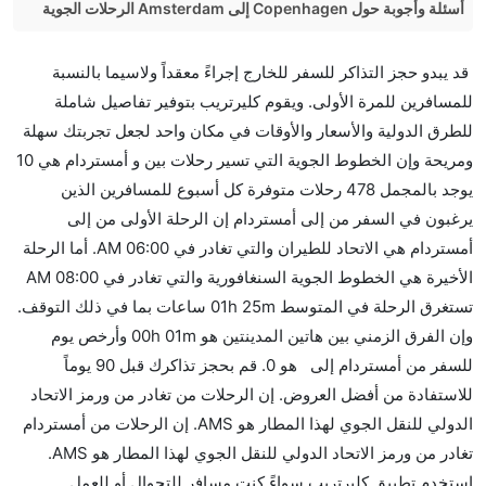
أسئلة وأجوبة حول Copenhagen إلى Amsterdam الرحلات الجوية
هل صحيح أن Vueling Airlines تستغرق وقتا أقل في رحلة
قد يبدو حجز التذاكر للسفر للخارج إجراءً معقداً ولاسيما بالنسبة
مباشرة من إلىأمستردام مما تستغرقه الخطوط الجوية
للمسافرين للمرة الأولى. ويقوم كليرتريب بتوفير تفاصيل شاملة
الأخرى؟
للطرق الدولية والأسعار والأوقات في مكان واحد لجعل تجربتك سهلة
نعم. توفر كل من Vueling Airlines أسرع رحلات الطيران
ومريحة وإن الخطوط الجوية التي تسير رحلات بين و أمستردام هي 10
على هذا الطريق،
يوجد بالمجمل 478 رحلات متوفرة كل أسبوع للمسافرين الذين
هل توفر شركات الطيران مساحة إضافية للنوم؟
يرغبون في السفر من إلى أمستردام إن الرحلة الأولى من إلى
كثير من خطوط طيران درجة رجال الأعمال توفر مساحة
أمستردام هي الاتحاد للطيران والتي تغادر في 06:00 AM. أما الرحلة
إضافية للنوم.
الأخيرة هي الخطوط الجوية السنغافورية والتي تغادر في 08:00 AM
هل يمكنني حمل طعامي الخاص؟
تستغرق الرحلة في المتوسط 01h 25m ساعات بما في ذلك التوقف.
نعم، يمكنك حمل طعامك الخاص، و لكن يجب أن يكون معبئا
وإن الفرق الزمني بين هاتين المدينتين هو 00h 01m وأرخص يوم
بشكل جيد.
للسفر من أمستردام إلى هو 0. قم بحجز تذاكرك قبل 90 يوماً
للاستفادة من أفضل العروض. إن الرحلات من تغادر من ورمز الاتحاد
هل سيقدم لي الكحول على متن رحلة من إلى أمستردام؟
الدولي للنقل الجوي لهذا المطار هو AMS. إن الرحلات من أمستردام
لا تقدم شركة الطيران الكحول على متن رحلة داخلية. يتم
تغادر من ورمز الاتحاد الدولي للنقل الجوي لهذا المطار هو AMS.
تقديم الكحول على متن الرحلات الدولية فقط.
استخدم تطبيق كليرتريب سواءً كنت مسافر للتجوال أو للعمل.