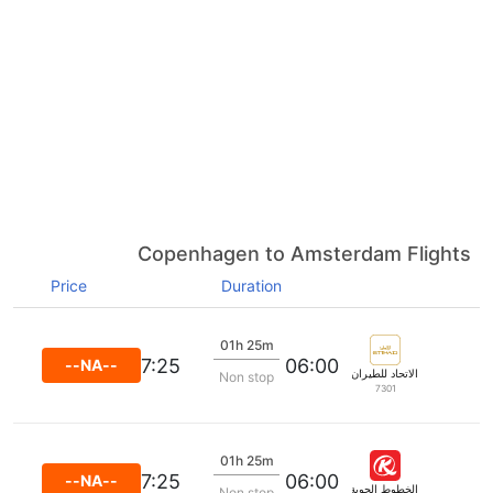
Copenhagen to Amsterdam Flights
Price
Duration
01h 25m
07:25
06:00
--NA--
الاتحاد للطيران
Non stop
7301
01h 25m
07:25
06:00
--NA--
الخطوط الجوية الكينية
Non stop