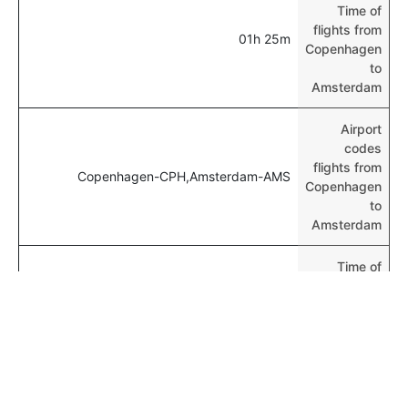
Time of
flights from
01h 25m
Copenhagen
to
Amsterdam
Airport
codes
flights from
Copenhagen-CPH,Amsterdam-AMS
Copenhagen
to
Amsterdam
Time of
Copenhagen
00h 01m
to
Amsterdam
flights
المزيد من الرحلات الجوية من Copenhagen