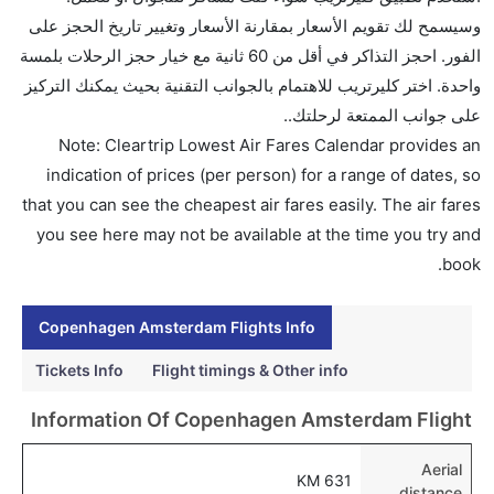
ما متوسط أسعار رحلة الدرجة الاقتصادية من إلى
وسيسمح لك تقويم الأسعار بمقارنة الأسعار وتغيير تاريخ الحجز على
أمستردام؟
الفور. احجز التذاكر في أقل من 60 ثانية مع خيار حجز الرحلات بلمسة
تتراوح أسعار رحلة الدرجة الاقتصادية من AED 0 إلى AED
واحدة. اختر كليرتريب للاهتمام بالجوانب التقنية بحيث يمكنك التركيز
2110. الاتحاد للطيران, الخطوط الجوية الكينية, أليتاليا,
على جوانب الممتعة لرحلتك..
طيران أوروبا, خطوط زيامن الجوية, خطوط جنوب الصين
Note: Cleartrip Lowest Air Fares Calendar provides an
الجوية, الخطوط الجوية الماليزية, دلتا, الخطوط الجوية
indication of prices (per person) for a range of dates, so
غول المحدودة, and الخطوط الجوية السنغافورية يوفرون
that you can see the cheapest air fares easily. The air fares
تذاكر في هذا النطاق من الأسعار.
you see here may not be available at the time you try and
هل اختيار إنجاز إجراءات السفر عبر الإنترنت متاح في رحلة
book.
إلى أمستردام؟
نعم، يتاح للمسافر خيار إنجاز إجراءات السفر في الرحلة من
Copenhagen Amsterdam Flights Info
إلى أمستردام عبر الإنترنت أو في المطار.
Tickets Info
Flight timings & Other info
هل يمكنني حجز فنادق متوسطة التكلفة بالقرب من مطار
Information Of Copenhagen Amsterdam Flight
أمستردام عبر الإنترنت؟
نعم، يمكن حجز فنادق متوسطة التكلفة بالقرب من المطار
Aerial
631 KM
عبر اختيار فنادق كليرتريب.
distance