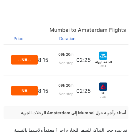
Mumbai to Amsterdam Flights
Price
Duration
09h 20m
08:15
02:25
--NA--
الملكية الهولندية كي إل إم
Non stop
3814
09h 20m
08:15
02:25
--NA--
دلتا
Non stop
7533
أسئلة وأجوبة حول Mumbai إلى Amsterdam الرحلات الجوية
هل صحيح أن Etihad Airways تستغرق وقتا أقل في رحلة
قد يبدو حجز التذاكر للسفر للخارج إجراءً معقداً ولاسيما بالنسبة
مباشرة من إلىأمستردام مما تستغرقه الخطوط الجوية