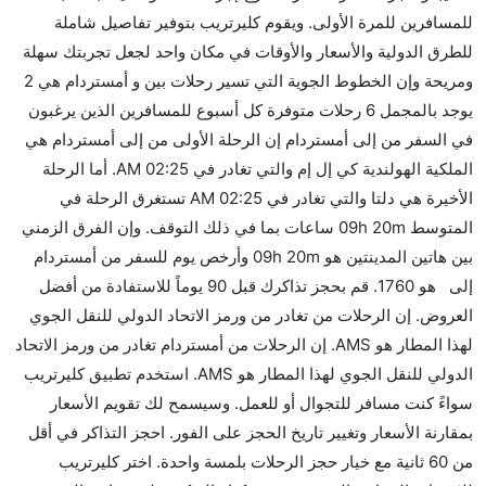
للمسافرين للمرة الأولى. ويقوم كليرتريب بتوفير تفاصيل شاملة
الأخرى؟
للطرق الدولية والأسعار والأوقات في مكان واحد لجعل تجربتك سهلة
نعم. توفر كل من Etihad Airways أسرع رحلات الطيران
ومريحة وإن الخطوط الجوية التي تسير رحلات بين و أمستردام هي 2
على هذا الطريق،
يوجد بالمجمل 6 رحلات متوفرة كل أسبوع للمسافرين الذين يرغبون
هل توفر شركات الطيران مساحة إضافية للنوم؟
في السفر من إلى أمستردام إن الرحلة الأولى من إلى أمستردام هي
كثير من خطوط طيران درجة رجال الأعمال توفر مساحة
الملكية الهولندية كي إل إم والتي تغادر في 02:25 AM. أما الرحلة
إضافية للنوم.
الأخيرة هي دلتا والتي تغادر في 02:25 AM تستغرق الرحلة في
هل يمكنني حمل طعامي الخاص؟
المتوسط 09h 20m ساعات بما في ذلك التوقف. وإن الفرق الزمني
نعم، يمكنك حمل طعامك الخاص، و لكن يجب أن يكون معبئا
بين هاتين المدينتين هو 09h 20m وأرخص يوم للسفر من أمستردام
بشكل جيد.
إلى هو 1760. قم بحجز تذاكرك قبل 90 يوماً للاستفادة من أفضل
العروض. إن الرحلات من تغادر من ورمز الاتحاد الدولي للنقل الجوي
هل سيقدم لي الكحول على متن رحلة من إلى أمستردام؟
لهذا المطار هو AMS. إن الرحلات من أمستردام تغادر من ورمز الاتحاد
لا تقدم شركة الطيران الكحول على متن رحلة داخلية. يتم
الدولي للنقل الجوي لهذا المطار هو AMS. استخدم تطبيق كليرتريب
تقديم الكحول على متن الرحلات الدولية فقط.
سواءً كنت مسافر للتجوال أو للعمل. وسيسمح لك تقويم الأسعار
ما متوسط أسعار رحلة الدرجة الاقتصادية من إلى
بمقارنة الأسعار وتغيير تاريخ الحجز على الفور. احجز التذاكر في أقل
أمستردام؟
من 60 ثانية مع خيار حجز الرحلات بلمسة واحدة. اختر كليرتريب
تتراوح أسعار رحلة الدرجة الاقتصادية من AED 1760 إلى