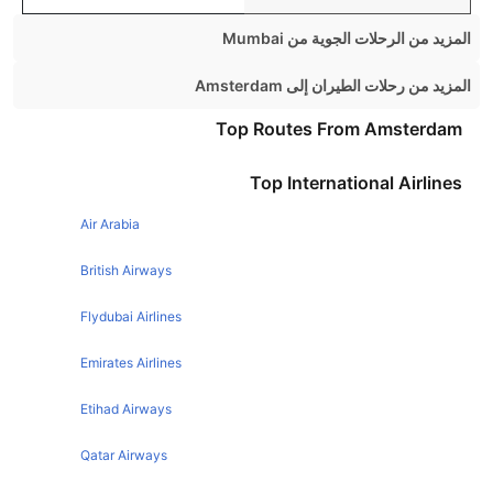
المزيد من الرحلات الجوية من Mumbai
Mumbai Chennai Flights
المزيد من رحلات الطيران إلى Amsterdam
Mumbai Kolkata Flights
Manchester Amsterdam Flights
Top Routes From Amsterdam
Mumbai Dubai Flights
Birmingham Amsterdam Flights
Top International Airlines
Mumbai Jaipur Flights
Dublin Amsterdam Flights
Mumbai Ahmedabad Flights
Air Arabia
Edinburgh Amsterdam Flights
Mumbai Lucknow Flights
Glasgow Amsterdam Flights
British Airways
Mumbai Hyderabad Flights
Paris Amsterdam Flights
Flydubai Airlines
Mumbai Chandigarh Flights
Southampton Amsterdam Flights
Emirates Airlines
Mumbai Varanasi Flights
Barcelona Amsterdam Flights
Mumbai Nagpur Flights
Etihad Airways
Leeds Amsterdam Flights
Mumbai Udaipur Flights
Cardiff Amsterdam Flights
Qatar Airways
Mumbai Patna Flights
Madrid Amsterdam Flights