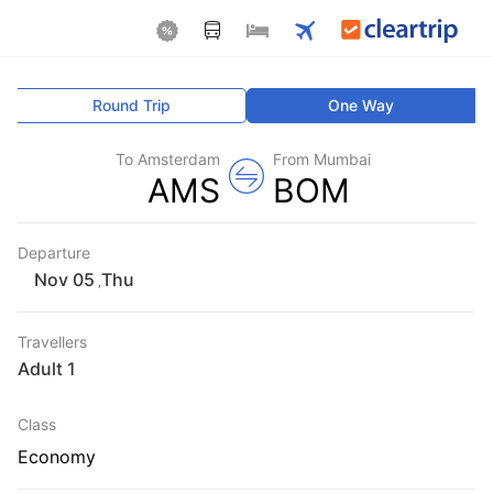
Round Trip
One Way
To Amsterdam
From Mumbai
AMS
BOM
Departure
Thu
,
Travellers
1 Adult
Class
Economy