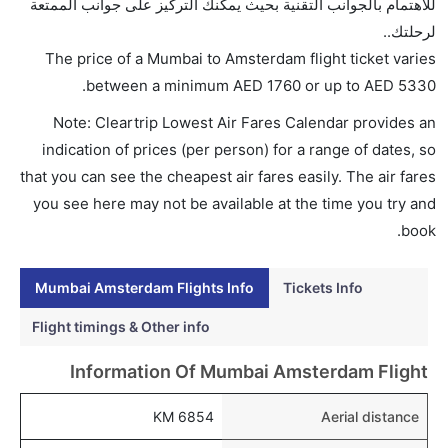
للاهتمام بالجوانب التقنية بحيث يمكنك التركيز على جوانب الممتعة
AED 5330. الملكية الهولندية كي إل إم and دلتا يوفرون
لرحلتك..
تذاكر في هذا النطاق من الأسعار.
The price of a Mumbai to Amsterdam flight ticket varies
هل اختيار إنجاز إجراءات السفر عبر الإنترنت متاح في رحلة
.
between a minimum
AED
1760
or up to AED
5330
إلى أمستردام؟
Note: Cleartrip Lowest Air Fares Calendar provides an
نعم، يتاح للمسافر خيار إنجاز إجراءات السفر في الرحلة من
indication of prices (per person) for a range of dates, so
إلى أمستردام عبر الإنترنت أو في المطار.
that you can see the cheapest air fares easily. The air fares
هل يمكنني حجز فنادق متوسطة التكلفة بالقرب من مطار
you see here may not be available at the time you try and
أمستردام عبر الإنترنت؟
book.
نعم، يمكن حجز فنادق متوسطة التكلفة بالقرب من المطار
عبر اختيار فنادق كليرتريب.
Mumbai Amsterdam Flights Info
Tickets Info
هل يتيح أمستردام مطار إمكانية تغيير الحفاض للأطفال؟
Flight timings & Other info
نعم، يتيح مطار أمستردام المطور حديثا هذه الإمكانية
Information Of Mumbai Amsterdam Flight
للأطفال و الرضع.
6854 KM
Aerial distance