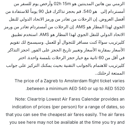
نعم، يمكنك حمل طعامك الخاص، و لكن يجب أن يكون معبئا
الزمني بين هاتين المدينتين هو 02h 15m وأرخص يوم للسفر من
بشكل جيد.
أمستردام إلى هو 540. قم بحجز تذاكرك قبل 90 يوماً للاستفادة من
أفضل العروض. إن الرحلات من تغادر من ورمز الاتحاد الدولي للنقل
هل سيقدم لي الكحول على متن رحلة من إلى أمستردام؟
الجوي لهذا المطار هو AMS. إن الرحلات من أمستردام تغادر من ورمز
لا تقدم شركة الطيران الكحول على متن رحلة داخلية. يتم
الاتحاد الدولي للنقل الجوي لهذا المطار هو AMS. استخدم تطبيق
تقديم الكحول على متن الرحلات الدولية فقط.
كليرتريب سواءً كنت مسافر للتجوال أو للعمل. وسيسمح لك تقويم
ما متوسط أسعار رحلة الدرجة الاقتصادية من إلى
الأسعار بمقارنة الأسعار وتغيير تاريخ الحجز على الفور. احجز التذاكر
أمستردام؟
في أقل من 60 ثانية مع خيار حجز الرحلات بلمسة واحدة. اختر
تتراوح أسعار رحلة الدرجة الاقتصادية من AED 540 إلى
كليرتريب للاهتمام بالجوانب التقنية بحيث يمكنك التركيز على جوانب
AED 5520. الملكية الهولندية كي إل إم, الخطوط الجوية
الممتعة لرحلتك..
الكرواتية, المتحدة, الاسكندنافية ساس, طيران كندا, and
The price of a Zagreb to Amsterdam flight ticket varies
دلتا يوفرون تذاكر في هذا النطاق من الأسعار.
.
between a minimum
AED
540
or up to AED
5520
هل اختيار إنجاز إجراءات السفر عبر الإنترنت متاح في رحلة
Note: Cleartrip Lowest Air Fares Calendar provides an
إلى أمستردام؟
indication of prices (per person) for a range of dates, so
نعم، يتاح للمسافر خيار إنجاز إجراءات السفر في الرحلة من
that you can see the cheapest air fares easily. The air fares
إلى أمستردام عبر الإنترنت أو في المطار.
you see here may not be available at the time you try and