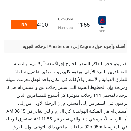
9727
02h 05m
14:00
11:55
--NA--
دلتا
Non stop
9667
أسئلة وأجوبة حول Zagreb إلى Amsterdam الرحلات الجوية
هل صحيح أن LOT Polish Air تستغرق وقتا أقل في رحلة
قد يبدو حجز التذاكر للسفر للخارج إجراءً معقداً ولاسيما بالنسبة
مباشرة من إلىأمستردام مما تستغرقه الخطوط الجوية
للمسافرين للمرة الأولى. ويقوم كليرتريب بتوفير تفاصيل شاملة
الأخرى؟
للطرق الدولية والأسعار والأوقات في مكان واحد لجعل تجربتك سهلة
نعم. توفر كل من LOT Polish Air أسرع رحلات الطيران
ومريحة وإن الخطوط الجوية التي تسير رحلات بين و أمستردام هي 6
على هذا الطريق،
يوجد بالمجمل 144 رحلات متوفرة كل أسبوع للمسافرين الذين
هل توفر شركات الطيران مساحة إضافية للنوم؟
يرغبون في السفر من إلى أمستردام إن الرحلة الأولى من إلى
كثير من خطوط طيران درجة رجال الأعمال توفر مساحة
أمستردام هي الملكية الهولندية كي إل إم والتي تغادر في 08:15 AM.
إضافية للنوم.
أما الرحلة الأخيرة هي دلتا والتي تغادر في 11:55 AM تستغرق الرحلة
هل يمكنني حمل طعامي الخاص؟
في المتوسط 02h 05m ساعات بما في ذلك التوقف. وإن الفرق