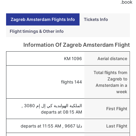
هل يمكنني حجز فنادق متوسطة التكلفة بالقرب من مطار
book.
أمستردام عبر الإنترنت؟
نعم، يمكن حجز فنادق متوسطة التكلفة بالقرب من المطار
Zagreb Amsterdam Flights Info
Tickets Info
عبر اختيار فنادق كليرتريب.
Flight timings & Other info
هل يتيح أمستردام مطار إمكانية تغيير الحفاض للأطفال؟
Information Of Zagreb Amsterdam Flight
نعم، يتيح مطار أمستردام المطور حديثا هذه الإمكانية
للأطفال و الرضع.
1096 KM
Aerial distance
Total flights from
Zagreb to
144 flights
Amsterdam in a
week
الملكية الهولندية كي إل إم 3080 ,
First Flight
departs at 08:15 AM
Last Flight
دلتا 9667 , departs at 11:55 AM